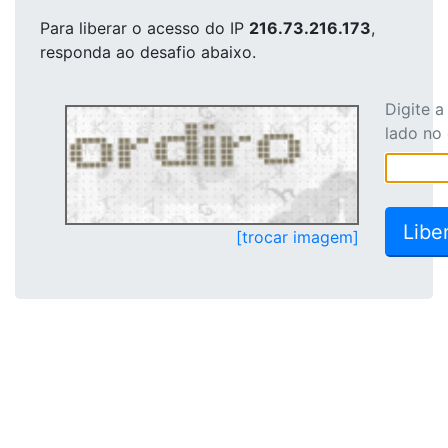
Para liberar o acesso
do IP
216.73.216.173
,
responda ao desafio abaixo.
Digite 
lado no
[trocar imagem]