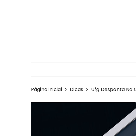
Ir
para
o
conteúdo
Página inicial
Dicas
Ufg Desponta Na C