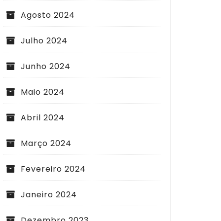
Agosto 2024
Julho 2024
Junho 2024
Maio 2024
Abril 2024
Março 2024
Fevereiro 2024
es Energéticas que você pode
Como escolher a me
o aplicar Reiki
alta pressão para s
Janeiro 2024
Dezembro 2023