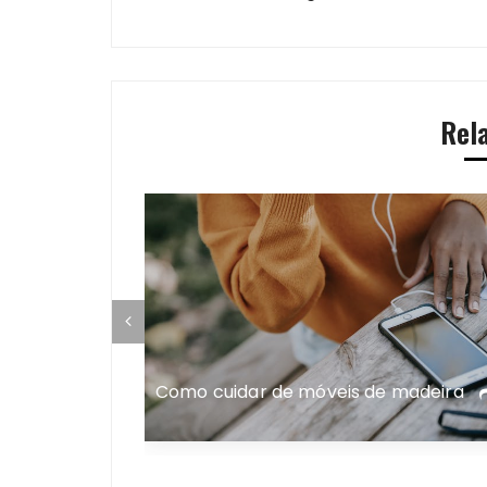
de
Post
Rel
antagens,
entas
Como cuidar de móveis de madeira