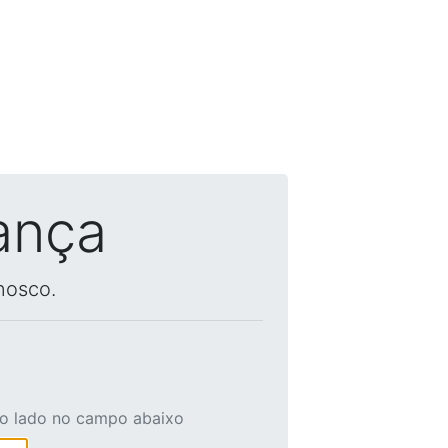
ança
nosco.
ao lado no campo abaixo