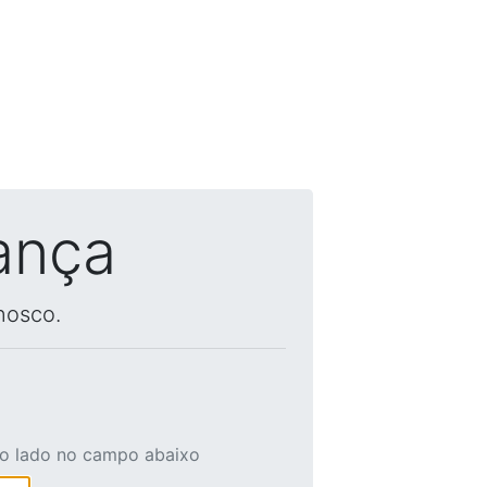
ança
nosco.
ao lado no campo abaixo