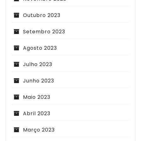
Outubro 2023
Setembro 2023
Agosto 2023
Julho 2023
Junho 2023
Maio 2023
Abril 2023
Março 2023