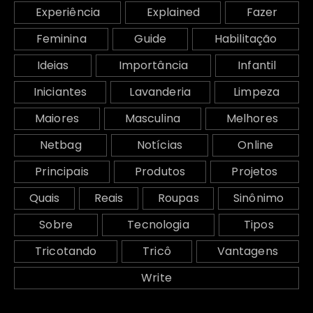
Experiência
Explained
Fazer
Feminina
Guide
Habilitação
Ideias
Importância
Infantil
Iniciantes
Lavanderia
Limpeza
Maiores
Masculina
Melhores
Netbag
Notícias
Online
Principais
Produtos
Projetos
Quais
Reais
Roupas
Sinônimo
Sobre
Tecnologia
Tipos
Tricotando
Tricô
Vantagens
Write