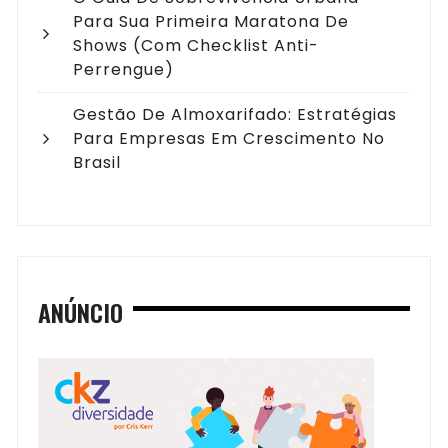
Para Sua Primeira Maratona De
Shows (com Checklist Anti-
Perrengue)
Gestão De Almoxarifado: Estratégias
Para Empresas Em Crescimento No
Brasil
ANÚNCIO