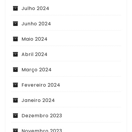
Julho 2024
Junho 2024
Maio 2024
Abril 2024
Março 2024
Fevereiro 2024
Janeiro 2024
Dezembro 2023
Novembro 2023