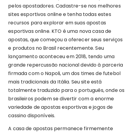
pelos apostadores. Cadastre-se nos melhores
sites esportivos online e tenha todas estes
recursos para explorar em suas apostas
esportivas online. KTO é uma nova casa de
apostas, que começou a oferecer seus serviços
e produtos no Brasil recentemente. Seu
lançamento aconteceu em 2018, tendo uma
grande repercussão nacional devido à parceria
firmada com o Napoli, um dos times de futebol
mais tradicionais da Itália. Seu site está
totalmente traduzido para o português, onde os
brasileiros podem se divertir com a enorme
variedade de apostas esportivas e jogos de
cassino disponíveis.
A casa de apostas permanece firmemente