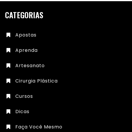
CATEGORIAS
Apostas
Aprenda
Artesanato
Cirurgia Plástica
Cursos
Dicas
Faça Você Mesmo