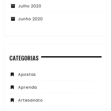
Julho 2020
Junho 2020
CATEGORIAS
Apostas
Aprenda
Artesanato