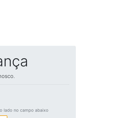
ança
nosco.
ao lado no campo abaixo