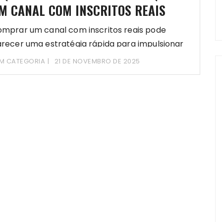
M CANAL COM INSCRITOS REAIS
mprar um canal com inscritos reais pode
recer uma estratégia rápida para impulsionar
a presença
M CATEGORIA
21 DE NOVEMBRO DE 2025