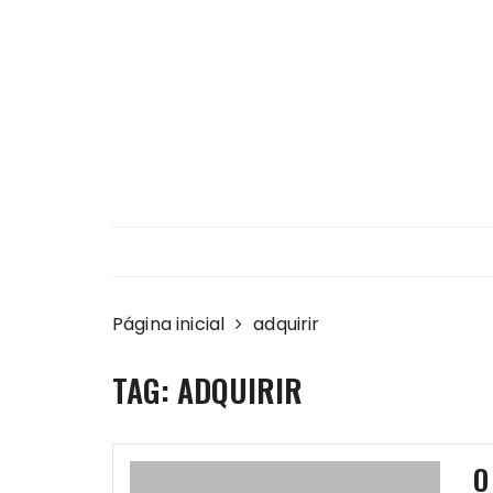
Ir
para
o
conteúdo
Página inicial
adquirir
TAG:
ADQUIRIR
O