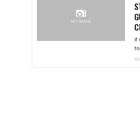
S
G
C
If
to
SE