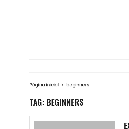
Ir
para
o
conteúdo
Página inicial
beginners
TAG:
BEGINNERS
E