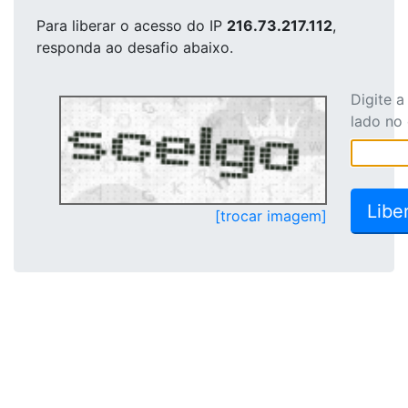
Para liberar o acesso
do IP
216.73.217.112
,
responda ao desafio abaixo.
Digite 
lado no
[trocar imagem]