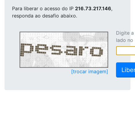
Para liberar o acesso
do IP
216.73.217.146
,
responda ao desafio abaixo.
Digite 
lado no
[trocar imagem]