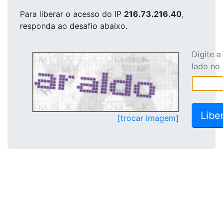
Para liberar o acesso
do IP
216.73.216.40
,
responda ao desafio abaixo.
Digite 
lado no
[trocar imagem]