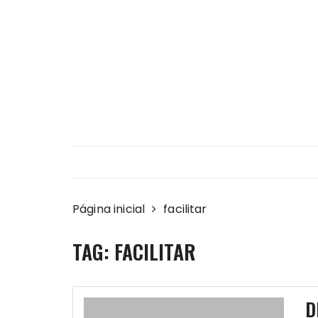
Ir
para
o
conteúdo
Página inicial
facilitar
TAG:
FACILITAR
D