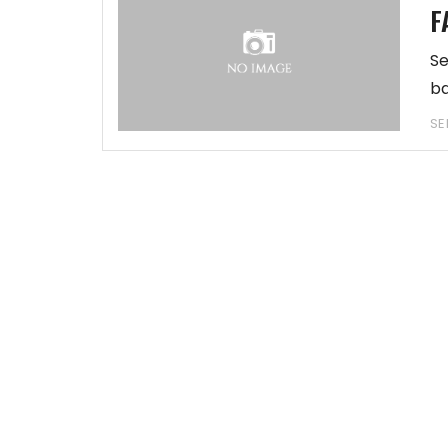
F
Se
ba
SE