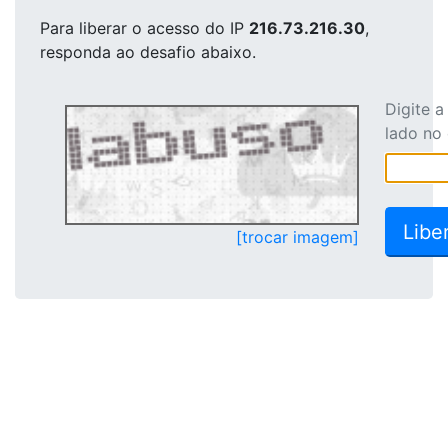
Para liberar o acesso
do IP
216.73.216.30
,
responda ao desafio abaixo.
Digite 
lado no
[trocar imagem]