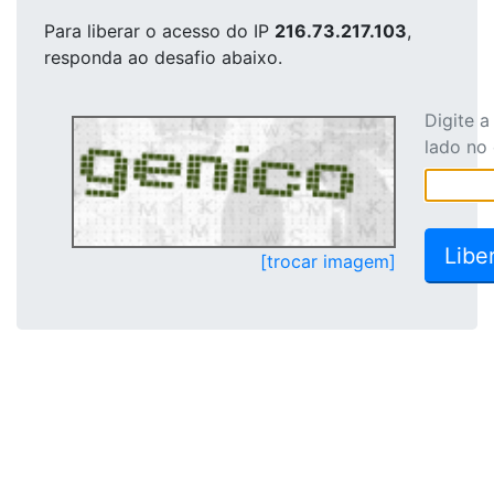
Para liberar o acesso
do IP
216.73.217.103
,
responda ao desafio abaixo.
Digite 
lado no
[trocar imagem]