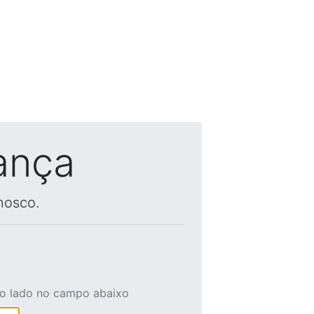
ança
nosco.
ao lado no campo abaixo