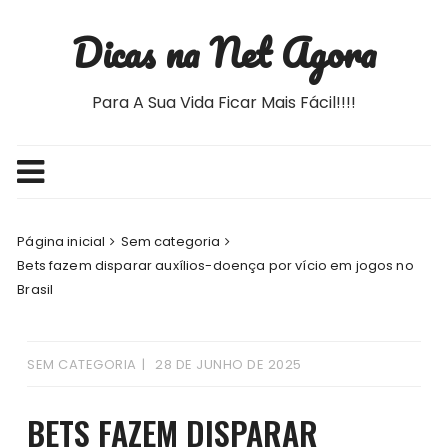
Ir
Dicas na Net Agora
para
o
conteúdo
Para A Sua Vida Ficar Mais Fácil!!!!
Página inicial
Sem categoria
Bets fazem disparar auxílios-doença por vício em jogos no
Brasil
SEM CATEGORIA
28 DE JUNHO DE 2025
BETS FAZEM DISPARAR