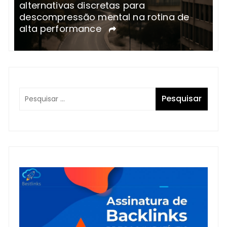
alternativas discretas para
R
r
descompressão mental na rotina de
t
alta performance
s