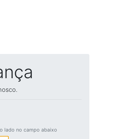
ança
nosco.
ao lado no campo abaixo