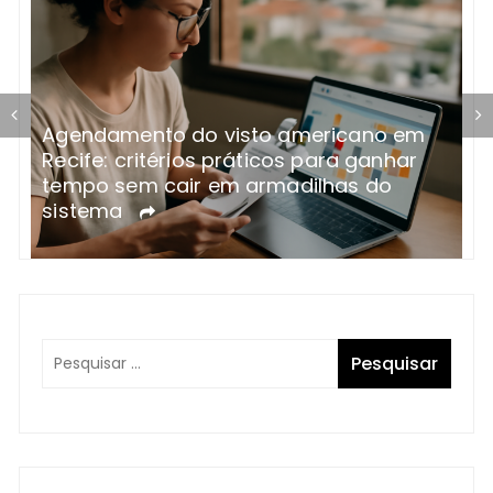
Agendamento do visto americano em
O
Recife: critérios práticos para ganhar
s
tempo sem cair em armadilhas do
c
sistema