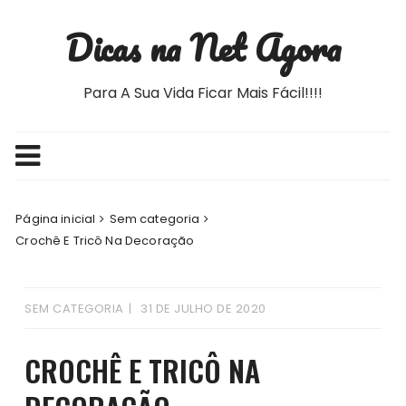
Ir
Dicas na Net Agora
para
o
conteúdo
Para A Sua Vida Ficar Mais Fácil!!!!
Página inicial
Sem categoria
Crochê E Tricô Na Decoração
SEM CATEGORIA
31 DE JULHO DE 2020
CROCHÊ E TRICÔ NA