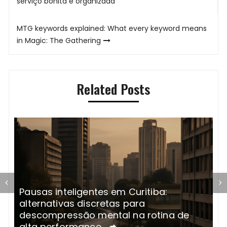
de
serviço bonita e organizada
Post
MTG keywords explained: What every keyword means
in Magic: The Gathering
Related Posts
Pausas inteligentes em Curitiba:
A
alternativas discretas para
R
r
descompressão mental na rotina de
t
alta performance
s