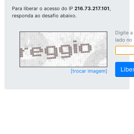
Para liberar o acesso
do IP
216.73.217.101
,
responda ao desafio abaixo.
Digite 
lado no
[trocar imagem]