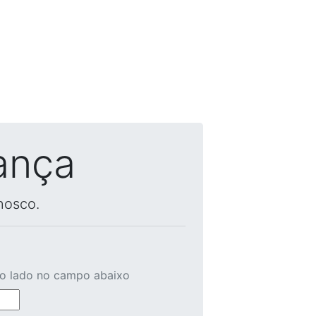
ança
nosco.
ao lado no campo abaixo