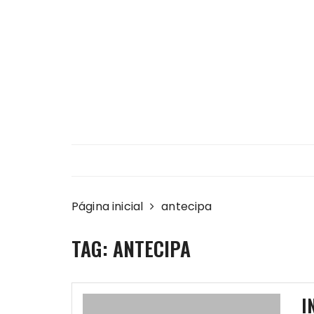
Ir
para
o
conteúdo
Página inicial
antecipa
TAG:
ANTECIPA
I