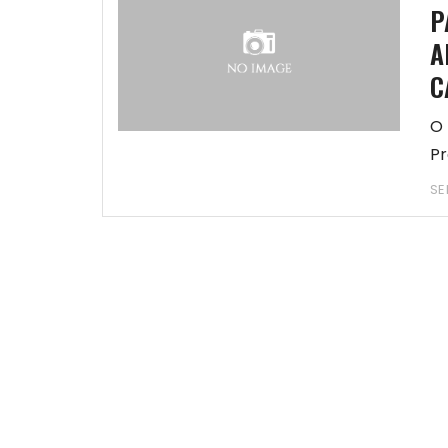
P
A
C
O 
Pr
SE