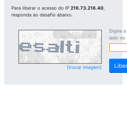
Para liberar o acesso
do IP
216.73.216.40
,
responda ao desafio abaixo.
Digite 
lado no
[trocar imagem]