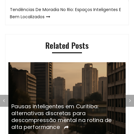
Post
Tendências De Moradia No Rio: Espaços Inteligentes E
Bem Localizados
Related Posts
Pausas inteligentes em Curitiba:
A
alternativas discretas para
R
r
descompressão mental na rotina de
t
alta performance
s