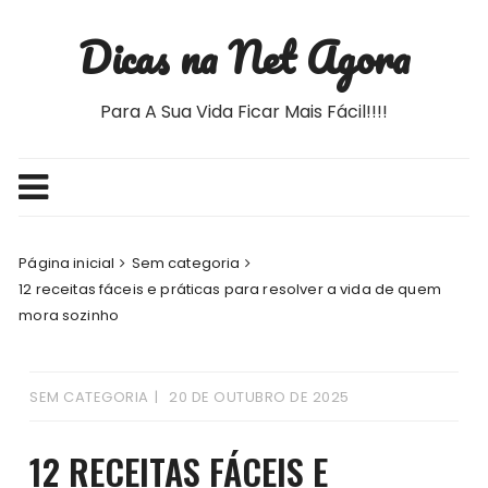
Ir
Dicas na Net Agora
para
o
conteúdo
Para A Sua Vida Ficar Mais Fácil!!!!
Página inicial
Sem categoria
12 receitas fáceis e práticas para resolver a vida de quem
mora sozinho
SEM CATEGORIA
20 DE OUTUBRO DE 2025
12 RECEITAS FÁCEIS E