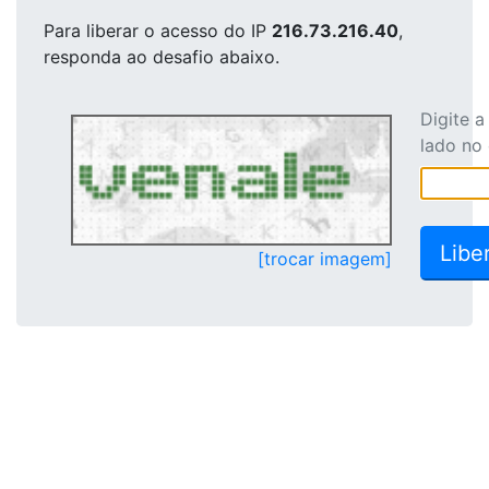
Para liberar o acesso
do IP
216.73.216.40
,
responda ao desafio abaixo.
Digite 
lado no
[trocar imagem]