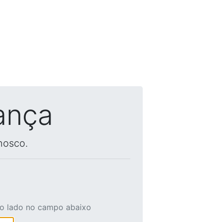
ança
nosco.
ao lado no campo abaixo