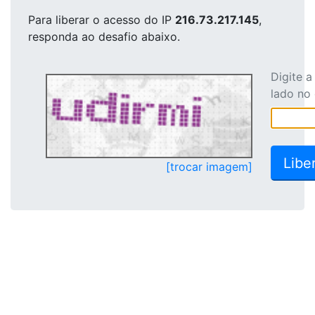
Para liberar o acesso
do IP
216.73.217.145
,
responda ao desafio abaixo.
Digite 
lado no
[trocar imagem]